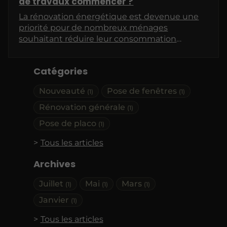
de travaux commencer ?
La rénovation énergétique est devenue une
priorité pour de nombreux ménages
souhaitant réduire leur consommation
d'énergie et diminuer leur empreinte carbone.
Cependant, face à l'éventail des travaux
Catégories
possibles, il est souvent difficile de déterminer
par où commencer. Cet article vous propose
Nouveauté
Pose de fenêtres
(1)
(1)
de faire le point sur les différents postes de
travaux à envisager, en vous orientant vers les
Rénovation générale
(1)
choix les plus judicieux.
Pose de placo
(1)
Tous les articles
Archives
Juillet
Mai
Mars
(1)
(1)
(1)
Janvier
(1)
Tous les articles