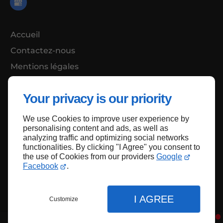
Accueil
Contactez-nous
Mentions légales
Plan du site
Your privacy is our priority
We use Cookies to improve user experience by
Haut de page
personalising content and ads, as well as
analyzing traffic and optimizing social networks
functionalities. By clicking "I Agree" you consent to
the use of Cookies from our providers
Google
Facebook
.
I AGREE
Customize