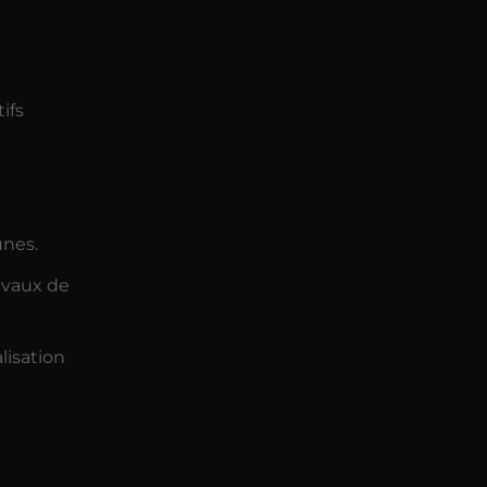
ifs
unes.
ravaux de
lisation