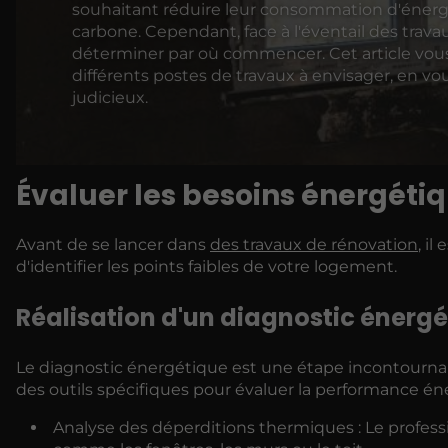
souhaitant réduire leur consommation d'énerg
carbone. Cependant, face à l'éventail des travaux
déterminer par où commencer. Cet article vous 
différents postes de travaux à envisager, en vou
judicieux.
Évaluer les besoins énergétiq
Avant de se lancer dans
des travaux de rénovation
, i
d'identifier les points faibles de votre logement.
Réalisation d'un diagnostic énerg
Le diagnostic énergétique est une étape incontournable
des outils spécifiques pour évaluer la performance én
Analyse des déperditions thermiques : Le professio