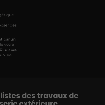
gétique.
oposer des
nt par un
de votre
oût de ces
ra vous
listes des travaux de
erie extérieure