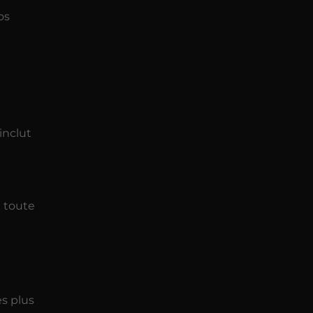
os
inclut
 toute
es plus