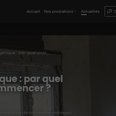
Accueil
Nos prestations
Actualités
C
Rénovation énergétique : par quel poste de travaux commencer ?
que : par quel
ommencer ?
riorité pour de nombreux ménages