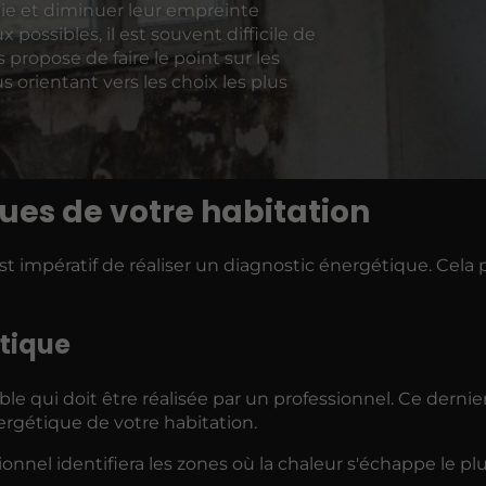
ie et diminuer leur empreinte
 possibles, il est souvent difficile de
propose de faire le point sur les
s orientant vers les choix les plus
ues de votre habitation
l est impératif de réaliser un diagnostic énergétique. Cela
étique
 qui doit être réalisée par un professionnel. Ce dernier 
ergétique de votre habitation.
nnel identifiera les zones où la chaleur s'échappe le plu