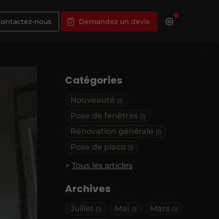
ontactez-nous
Demandez un devis
Catégories
Nouveauté
(1)
Pose de fenêtres
(1)
Rénovation générale
(1)
Pose de placo
(1)
Tous les articles
Archives
Juillet
Mai
Mars
(1)
(1)
(1)