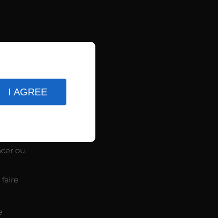
e chaleur.
I AGREE
acer ou
faire
e