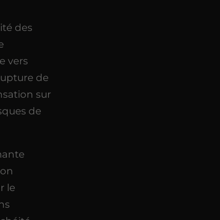
ité des
e
e vers
à rupture de
sation sur
usques de
mante
ion
r le
ns