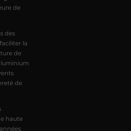
eure de
ns des
ciliter la
eture de
'aluminium
vents
èreté de
s
ge haute
s années