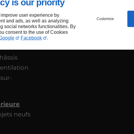
cy is our priority
 improve user experience by
Customize
nt and ads, as well as analyzing
ur-
ng social networks functionalities. By
you consent to the use of Cookies
Google
Facebook
.
hâssis
entilation
sur-
rieure
ojets neufs