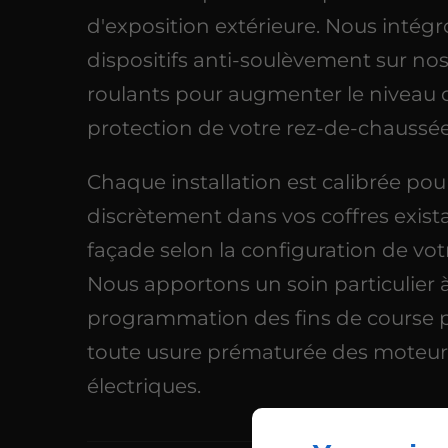
d'exposition extérieure. Nous intég
dispositifs anti-soulèvement sur nos
roulants pour augmenter le niveau 
protection de votre rez-de-chaussée
Chaque installation est calibrée pour
discrètement dans vos coffres exist
façade selon la configuration de votr
Nous apportons un soin particulier à
programmation des fins de course p
toute usure prématurée des moteur
électriques.