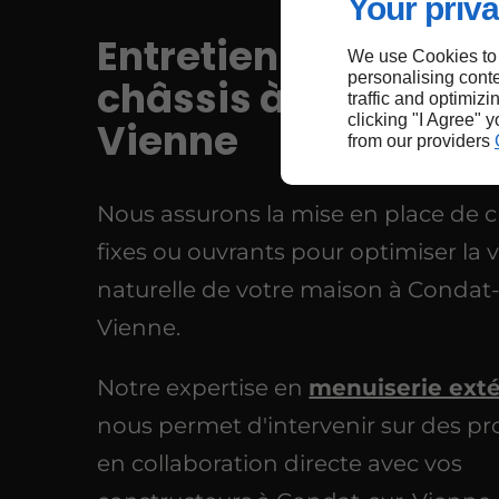
Your priva
Entretien et pose de
We use Cookies to
personalising conte
châssis à Condat-s
traffic and optimizi
clicking "I Agree" 
Vienne
from our providers
Nous assurons la mise en place de c
fixes ou ouvrants pour optimiser la v
naturelle de votre maison à Condat-
Vienne.
Notre expertise en
menuiserie exté
nous permet d'intervenir sur des pr
en collaboration directe avec vos