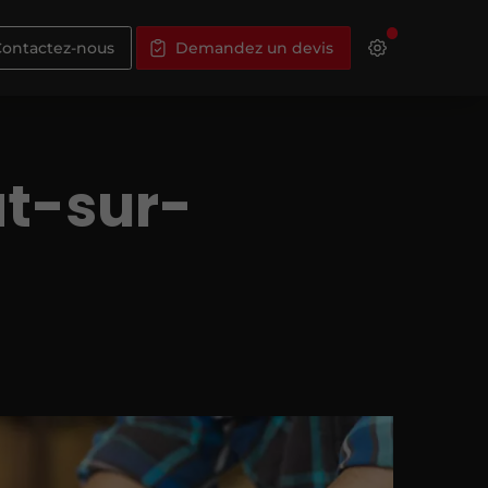
ontactez-nous
Demandez un devis
at-sur-