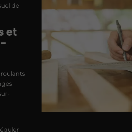
suel de
s et
r-
 roulants
rages
sur-
éguler