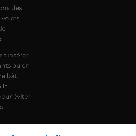
rons des
 volets
de
.
 s'insérer
ants ou en
e bâti.
 la
our éviter
s