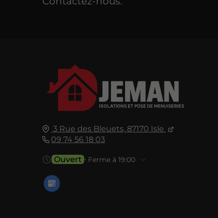
Contactez-nous.
3 Rue des Bleuets,
87170
Isle
09 74 56 18 03
Ouvert
⋅ Ferme à 19:00