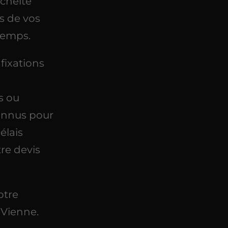
nchéité
es de vos
 temps.
 fixations
s ou
onnus pour
élais
re devis
otre
-Vienne.