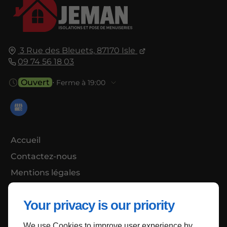
3 Rue des Bleuets,
87170
Isle
09 74 56 18 03
Ouvert
⋅ Ferme à 19:00
Accueil
Contactez-nous
Mentions légales
Plan du site
Your privacy is our priority
We use Cookies to improve user experience by